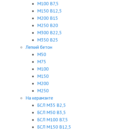
М100 В7,5
М150 В12,5
М200 В15
М250 В20
М300 В22,5
М350 В25
Легкий бетон
М50
М75
М100
М150
М200
М250
На керамзите
БСЛ М35 B2,5
БСЛ М50 В3,5
БСЛ М100 В7,5
БСЛ М150 В12,5