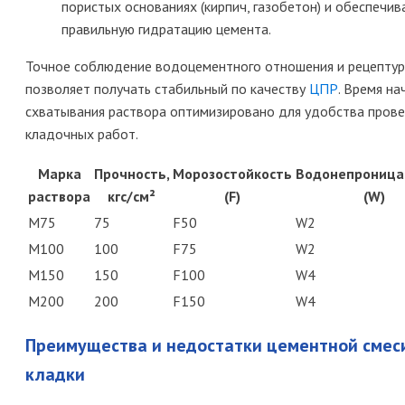
пористых основаниях (кирпич, газобетон) и обеспечи
правильную гидратацию цемента.
Точное соблюдение водоцементного отношения и рецепту
позволяет получать стабильный по качеству
ЦПР
. Время на
схватывания раствора оптимизировано для удобства пров
кладочных работ.
Марка
Прочность,
Морозостойкость
Водонепроница
раствора
кгс/см²
(F)
(W)
М75
75
F50
W2
М100
100
F75
W2
М150
150
F100
W4
М200
200
F150
W4
Преимущества и недостатки цементной смес
кладки