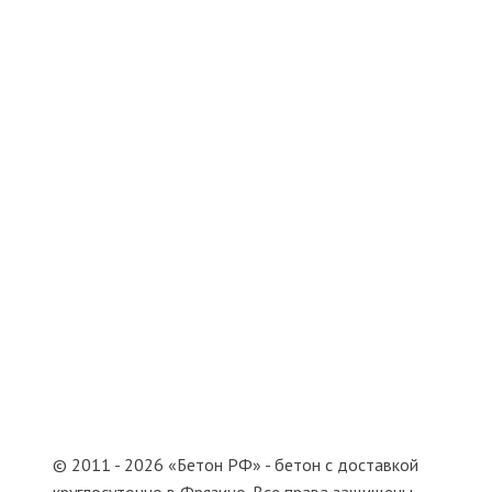
АРЕНДА ОБОРУДОВАНИЯ
СТАЦИОНАРНЫЕ БЕТОНОНАСОСЫ
ЛИНЕЙНЫЕ БЕТОНОНАСОСЫ
СТРЕЛОВЫЕ БЕТОНОНАСОСЫ
БЕТОННЫЕ МИКСЕРЫ
ИНФОРМАЦИЯ
О КОМПАНИИ
ПРАЙС
ДОСТАВКА
ИНФОРМАЦИЯ
КОНТАКТЫ
© 2011 - 2026 «Бетон РФ» - бетон с доставкой
круглосуточно в Фрязино. Все права защищены