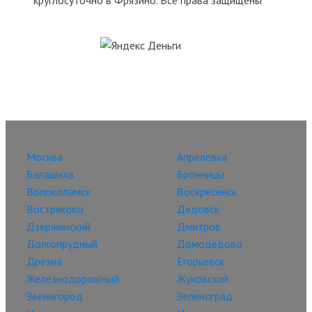
Москва
Апрелевка
Балашиха
Бронницы
Волоколамск
Воскресенск
Востряково
Дедовск
Дзержинский
Дмитров
Долгопрудный
Домодедово
Дрезна
Егорьевск
Железнодорожный
Жуковский
Звенигород
Зеленоград