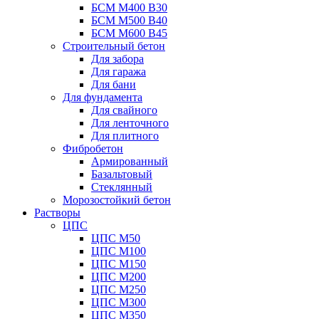
БСМ М400 B30
БСМ М500 B40
БСМ М600 B45
Строительный бетон
Для забора
Для гаража
Для бани
Для фундамента
Для свайного
Для ленточного
Для плитного
Фибробетон
Армированный
Базальтовый
Стеклянный
Морозостойкий бетон
Растворы
ЦПС
ЦПС М50
ЦПС М100
ЦПС М150
ЦПС М200
ЦПС М250
ЦПС М300
ЦПС М350