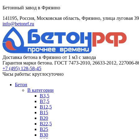
Бетонный завод в Фрязино
141195, Россия, Московская область, Фрязино, улица луговая 39
info@betonrf.ru
Доставка бетона в Фрязино от 1 м3 с завода
Гарантия марки бетона. ГОСТ 7473-2010, 26633-2012, 227006-8
+7 (495)
128-58-45
Часы работы: круглосуточно
Бетон
B категории
B3,5
B7,5
B12,5
B15
B20
B22,5
B25
B30