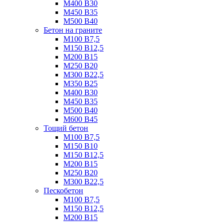
М400 B30
М450 B35
М500 B40
Бетон на граните
М100 B7,5
М150 B12,5
М200 B15
М250 B20
М300 B22,5
М350 B25
М400 B30
М450 B35
М500 B40
М600 B45
Тощий бетон
М100 В7,5
М150 В10
М150 В12,5
М200 В15
М250 В20
М300 В22,5
Пескобетон
М100 В7,5
М150 В12,5
М200 В15