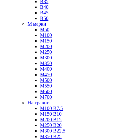
B35
B40
B45
B50
М марки
М50
М100
М150
М200
М250
М300
М350
М400
М450
М500
М550
М600
М700
На гравии
М100 B7,5
М150 B10
М200 B15
М250 B20
М300 B22,5
М350 B25