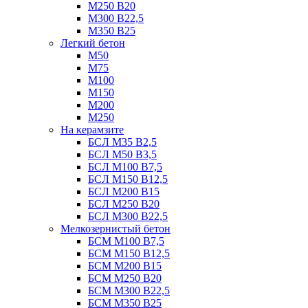
М250 В20
М300 В22,5
М350 В25
Легкий бетон
М50
М75
М100
М150
М200
М250
На керамзите
БСЛ М35 B2,5
БСЛ М50 В3,5
БСЛ М100 В7,5
БСЛ М150 В12,5
БСЛ М200 В15
БСЛ М250 В20
БСЛ М300 В22,5
Мелкозернистый бетон
БСМ М100 B7,5
БСМ М150 B12,5
БСМ М200 B15
БСМ М250 B20
БСМ М300 B22,5
БСМ М350 B25