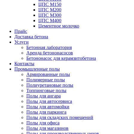
ЦПС М150
ЦПС М200
ЦПС М300
ЦПС М400
Цементное молочко
Прайс
Доставка бетона
Услуги
Бетонная лаборатория
Аренда бетононасосов
Бетононасос для керамзитобетона
Контакты
Промышленные полы
Армированные полы
Полимерные полы
Полиуретановые полы
Топпинговые полы
Полы для ангара
Полы для автосервиса
Полы для автомойки
Полы для паркинга
Полы для складских помещений
Полы для офиса
Полы для магазинов
Полы для производственных цехов