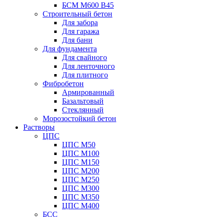
БСМ М600 B45
Строительный бетон
Для забора
Для гаража
Для бани
Для фундамента
Для свайного
Для ленточного
Для плитного
Фибробетон
Армированный
Базальтовый
Стеклянный
Морозостойкий бетон
Растворы
ЦПС
ЦПС М50
ЦПС М100
ЦПС М150
ЦПС М200
ЦПС М250
ЦПС М300
ЦПС М350
ЦПС М400
БСС