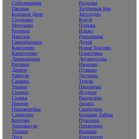
Соболевщина
Раздолье
Овсище
Трубников Бор
Большой Двор
Заголодно
Сидорово
Кукуй
Мотохово
Пчевжа
Ратница
Ильжо
Наволок
Ронковицы
Ганнибаловка
Дунай
Кавголово
Новое Токсово
Капитолово
Плинтовка
Дранишники
Дружноселье
Ратчино
Иконово
Дачное
Пулково
Райкузи
Дятлицы
Сашино
Телези
Ульино
Пятиречье
Силино
Ягодное
Скамья
Рынделево
Пионер
Ладога
Оранжерейка
Свободное
Симагино
Большие Тайцы
Кротово
Пухолово
Аропаккузи
Пикколово
Тихвин
Кириши
Луга
Кингисепп