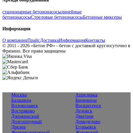
стационарные бетононасосы
линейные
бетононасосы
Стреловые бетононасосы
Бетонные миксеры
Информация
О компании
Прайс
Доставка
Информация
Контакты
© 2011 - 2026 «Бетон РФ» - бетон с доставкой круглосуточно в
Фрязино. Все права защищены
Москва
Апрелевка
Балашиха
Бронницы
Волоколамск
Воскресенск
Востряково
Дедовск
Дзержинский
Дмитров
Долгопрудный
Домодедово
Дрезна
Егорьевск
Железнодорожный
Жуковский