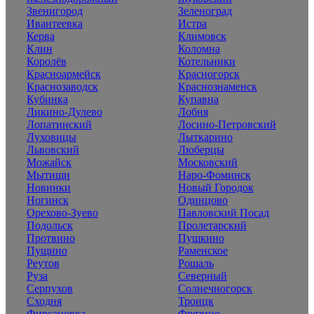
Звенигород
Зеленоград
Ивантеевка
Истра
Керва
Климовск
Клин
Коломна
Королёв
Котельники
Красноармейск
Красногорск
Краснозаводск
Краснознаменск
Кубинка
Купавна
Ликино-Дулево
Лобня
Лопатинский
Лосино-Петровский
Луховицы
Лыткарино
Львовский
Люберцы
Можайск
Московский
Мытищи
Наро-Фоминск
Новинки
Новый Городок
Ногинск
Одинцово
Орехово-Зуево
Павловский Посад
Подольск
Пролетарский
Протвино
Пушкино
Пущино
Раменское
Реутов
Рошаль
Руза
Северный
Серпухов
Солнечногорск
Сходня
Троицк
Фирсановка
Фрязино