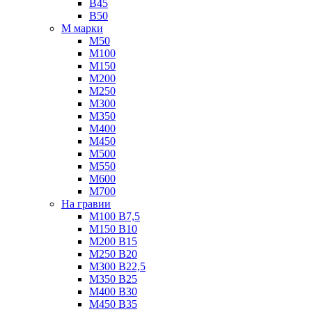
B45
B50
М марки
М50
М100
М150
М200
М250
М300
М350
М400
М450
М500
М550
М600
М700
На гравии
М100 B7,5
М150 B10
М200 B15
М250 B20
М300 B22,5
М350 B25
М400 B30
М450 B35