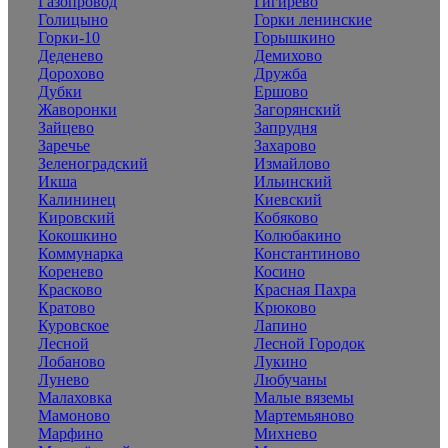
Газопровод
Гигирево
Голицыно
Горки ленинские
Горки-10
Горышкино
Деденево
Демихово
Дорохово
Дружба
Дубки
Ершово
Жаворонки
Загорянский
Зайцево
Запрудня
Заречье
Захарово
Зеленоградский
Измайлово
Икша
Ильинский
Калининец
Киевский
Кировский
Кобяково
Кокошкино
Колюбакино
Коммунарка
Константиново
Коренево
Косино
Красково
Красная Пахра
Кратово
Крюково
Куровское
Лапино
Лесной
Лесной Городок
Лобаново
Лукино
Лунево
Любучаны
Малаховка
Малые вяземы
Мамоново
Мартемьяново
Марфино
Михнево