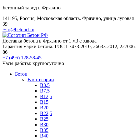
Бетонный завод в Фрязино
141195, Россия, Московская область, Фрязино, улица луговая
39
info@betonrf.ru
Доставка бетона в Фрязино от 1 м3 с завода
Гарантия марки бетона. ГОСТ 7473-2010, 26633-2012, 227006-
86
+7 (495)
128-58-45
Часы работы: круглосуточно
Бетон
B категории
B3,5
B7,5
B12,5
B15
B20
B22,5
B25
B30
B35
B40