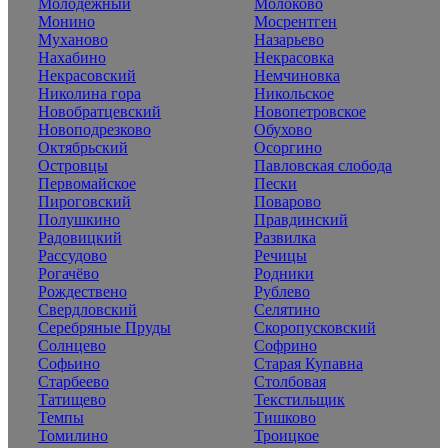
Молодёжный
Молоково
Монино
Мосрентген
Муханово
Назарьево
Нахабино
Некрасовка
Некрасовский
Немчиновка
Николина гора
Никольское
Новобратцевский
Новопетровское
Новоподрезково
Обухово
Октябрьский
Осоргино
Островцы
Павловская слобода
Первомайское
Пески
Пироговский
Поварово
Полушкино
Правдинский
Радовицкий
Развилка
Рассудово
Речицы
Рогачёво
Родники
Рождествено
Рублево
Свердловский
Селятино
Серебряные Пруды
Скоропусковский
Солнцево
Софрино
Софьино
Старая Купавна
Старбеево
Столбовая
Татищево
Текстильщик
Темпы
Тишково
Томилино
Троицкое