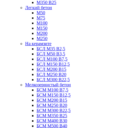
М350 В25
Легкий бетон
М50
М75
М100
М150
М200
М250
На керамзите
БСЛ М35 B2,5
БСЛ М50 В3,5
БСЛ М100 В7,5
БСЛ М150 В12,5
БСЛ М200 В15
БСЛ М250 В20
БСЛ М300 В22,5
Мелкозернистый бетон
БСМ М100 B7,5
БСМ М150 B12,5
БСМ М200 B15
БСМ М250 B20
БСМ М300 B22,5
БСМ М350 B25
БСМ М400 B30
БСМ М500 B40