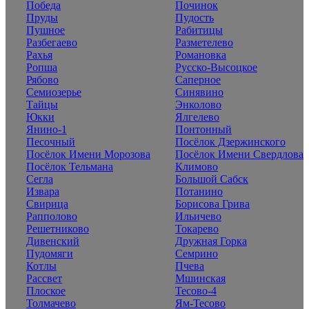
Победа
Починок
Пруды
Пудость
Пушное
Рабитицы
Разбегаево
Разметелево
Рахья
Романовка
Ропша
Русско-Высоцкое
Рябово
Саперное
Семиозерье
Синявино
Тайцы
Энколово
Юкки
Ялгелево
Янино-1
Понтонный
Песочный
Посёлок Дзержинского
Посёлок Имени Морозова
Посёлок Имени Свердлова
Посёлок Тельмана
Климово
Сегла
Большой Сабск
Извара
Потанино
Свирица
Борисова Грива
Рапполово
Ильичево
Решетниково
Токарево
Дивенский
Дружная Горка
Пудомяги
Семрино
Котлы
Пчева
Рассвет
Мшинская
Плоское
Тесово-4
Толмачево
Ям-Тесово