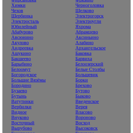
Химки
Черноголовка
Чехов
Щелково
Щербинка
Электрогорск
Электросталь
Электроугли
Юбилейный
Яхрома
Абабурово
Абрамцево
Авсюнино
Аксиньино
Акулово
Алабино
Андреевка
Архангельское
Ашукино
Баковка
Бакшеево
Барвиха
Барыбино
Белоозерский
Белоомут
Белые Столбы
Богородское
Большевик
Большие Вязёмы
Борки
Бородино
Брехово
Бузаево
Бутово
Бутынь
Быково
Ватутинки
Введенское
Вербилки
Верея
Видное
Власово
Внуково
Вороново
Восточный
Восход
Вырубово
Высоковск