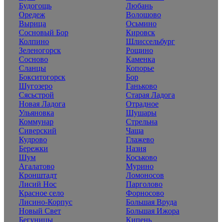
Будогощь
Любань
Оредеж
Волошово
Вырица
Осьмино
Сосновый Бор
Кировск
Колпино
Шлиссельбург
Зеленогорск
Рощино
Сосново
Каменка
Сланцы
Копорье
Бокситогорск
Бор
Шугозеро
Ганьково
Сясьстрой
Старая Ладога
Новая Ладога
Отрадное
Ульяновка
Шушары
Коммунар
Стрельна
Сиверский
Чаща
Кудрово
Глажево
Бережки
Назия
Шум
Коськово
Агалатово
Мурино
Кронштадт
Ломоносов
Лисий Нос
Парголово
Красное село
Форносово
Лисино-Корпус
Большая Вруда
Новый Свет
Большая Ижора
Бегуницы
Кипень