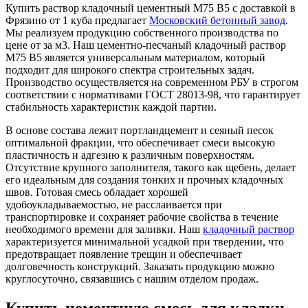
Купить раствор кладочный цементный М75 B5 с доставкой в
Фрязино от 1 куба предлагает
Московский бетонный завод
.
Мы реализуем продукцию собственного производства по
цене от за м3. Наш цементно-песчаный кладочный раствор
М75 B5 является универсальным материалом, который
подходит для широкого спектра строительных задач.
Производство осуществляется на современном РБУ в строгом
соответствии с нормативами ГОСТ 28013-98, что гарантирует
стабильность характеристик каждой партии.
В основе состава лежит портландцемент и сеяный песок
оптимальной фракции, что обеспечивает смеси высокую
пластичность и адгезию к различным поверхностям.
Отсутствие крупного заполнителя, такого как щебень, делает
его идеальным для создания тонких и прочных кладочных
швов. Готовая смесь обладает хорошей
удобоукладываемостью, не расслаивается при
транспортировке и сохраняет рабочие свойства в течение
необходимого времени для заливки. Наш
кладочный раствор
характеризуется минимальной усадкой при твердении, что
предотвращает появление трещин и обеспечивает
долговечность конструкций. Заказать продукцию можно
круглосуточно, связавшись с нашим отделом продаж.
Купить цементную смесь для кладки