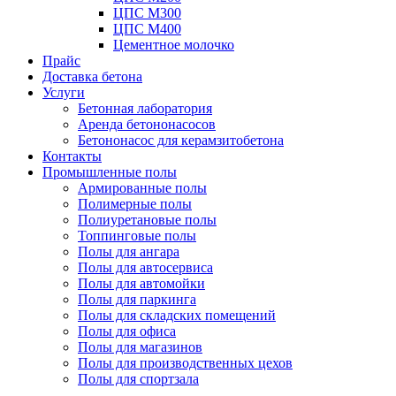
ЦПС М300
ЦПС М400
Цементное молочко
Прайс
Доставка бетона
Услуги
Бетонная лаборатория
Аренда бетононасосов
Бетононасос для керамзитобетона
Контакты
Промышленные полы
Армированные полы
Полимерные полы
Полиуретановые полы
Топпинговые полы
Полы для ангара
Полы для автосервиса
Полы для автомойки
Полы для паркинга
Полы для складских помещений
Полы для офиса
Полы для магазинов
Полы для производственных цехов
Полы для спортзала