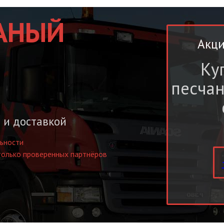
АНЫЙ
Акци
Ку
песча
 и доставкой
ьности
только проверенных партнёров