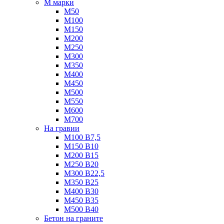
М марки
М50
М100
М150
М200
М250
М300
М350
М400
М450
М500
М550
М600
М700
На гравии
М100 B7,5
М150 B10
М200 B15
М250 B20
М300 B22,5
М350 B25
М400 B30
М450 B35
М500 B40
Бетон на граните