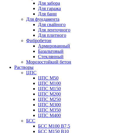
Для забора
Для гаража
Для бани
Для фундамента
Для свайного
Для ленточного
Для плитного
Фибробетон
Армированный
Базальтовый
Стеклянный
Морозостойкий бетон
Растворы
ЦПС
ЦПС М50
ЦПС М100
ЦПС М150
ЦПС М200
ЦПС М250
ЦПС М300
ЦПС М350
ЦПС М400
БСС
БСС М100 B7,5
БСС М150 B10