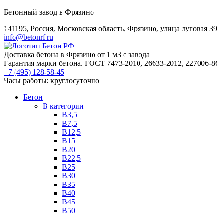
Бетонный завод в Фрязино
141195, Россия, Московская область, Фрязино, улица луговая 39
info@betonrf.ru
Доставка бетона в Фрязино от 1 м3 с завода
Гарантия марки бетона. ГОСТ 7473-2010, 26633-2012, 227006-8
+7 (495)
128-58-45
Часы работы: круглосуточно
Бетон
B категории
B3,5
B7,5
B12,5
B15
B20
B22,5
B25
B30
B35
B40
B45
B50