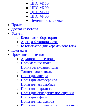
ЦПС М150
ЦПС М200
ЦПС М300
ЦПС М400
Цементное молочко
Прайс
Доставка бетона
Услуги
Бетонная лаборатория
Аренда бетононасосов
Бетононасос для керамзитобетона
Контакты
Промышленные полы
Армированные полы
Полимерные полы
Полиуретановые полы
Топпинговые полы
Полы для ангара
Полы для автосервиса
Полы для автомойки
Полы для паркинга
Полы для складских помещений
Полы для офиса
Полы для магазинов
Полы для производственных цехов