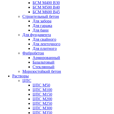
БСМ М400 B30
БСМ М500 B40
БСМ М600 B45
Строительный бетон
Для забора
Для гаража
Для бани
Для фундамента
Для свайного
Для ленточного
Для плитного
Фибробетон
Армированный
Базальтовый
Стеклянный
Морозостойкий бетон
Растворы
ЦПС
ЦПС М50
ЦПС М100
ЦПС М150
ЦПС М200
ЦПС М250
ЦПС М300
ЦПС М350