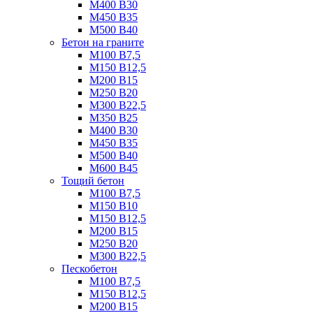
М400 B30
М450 B35
М500 B40
Бетон на граните
М100 B7,5
М150 B12,5
М200 B15
М250 B20
М300 B22,5
М350 B25
М400 B30
М450 B35
М500 B40
М600 B45
Тощий бетон
М100 В7,5
М150 В10
М150 В12,5
М200 В15
М250 В20
М300 В22,5
Пескобетон
М100 В7,5
М150 В12,5
М200 В15