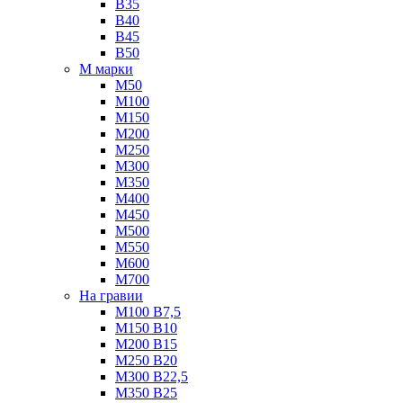
B35
B40
B45
B50
М марки
М50
М100
М150
М200
М250
М300
М350
М400
М450
М500
М550
М600
М700
На гравии
М100 B7,5
М150 B10
М200 B15
М250 B20
М300 B22,5
М350 B25