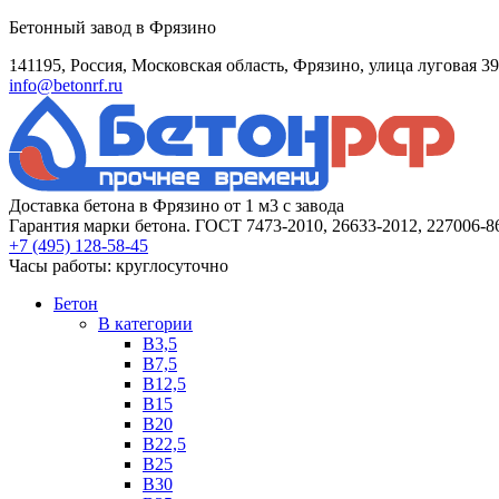
Бетонный завод в Фрязино
141195, Россия, Московская область, Фрязино, улица луговая 39
info@betonrf.ru
Доставка бетона в Фрязино от 1 м3 с завода
Гарантия марки бетона. ГОСТ 7473-2010, 26633-2012, 227006-8
+7 (495)
128-58-45
Часы работы: круглосуточно
Бетон
B категории
B3,5
B7,5
B12,5
B15
B20
B22,5
B25
B30