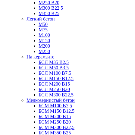
М250 В20
М300 В22,5
М350 В25
Легкий бетон
М50
М75
М100
М150
М200
М250
На керамзите
БСЛ М35 B2,5
БСЛ М50 В3,5
БСЛ М100 В7,5
БСЛ М150 В12,5
БСЛ М200 В15
БСЛ М250 В20
БСЛ М300 В22,5
Мелкозернистый бетон
БСМ М100 B7,5
БСМ М150 B12,5
БСМ М200 B15
БСМ М250 B20
БСМ М300 B22,5
БСМ М350 B25