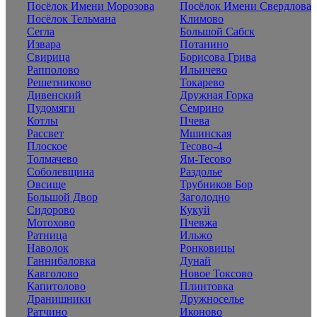
Посёлок Имени Морозова
Посёлок Имени Свердлова
Посёлок Тельмана
Климово
Сегла
Большой Сабск
Извара
Потанино
Свирица
Борисова Грива
Рапполово
Ильичево
Решетниково
Токарево
Дивенский
Дружная Горка
Пудомяги
Семрино
Котлы
Пчева
Рассвет
Мшинская
Плоское
Тесово-4
Толмачево
Ям-Тесово
Соболевщина
Раздолье
Овсище
Трубников Бор
Большой Двор
Заголодно
Сидорово
Кукуй
Мотохово
Пчевжа
Ратница
Ильжо
Наволок
Ронковицы
Ганнибаловка
Дунай
Кавголово
Новое Токсово
Капитолово
Плинтовка
Дранишники
Дружноселье
Ратчино
Иконово