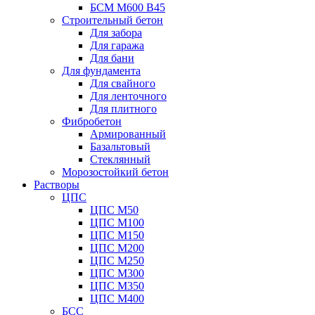
БСМ М600 B45
Строительный бетон
Для забора
Для гаража
Для бани
Для фундамента
Для свайного
Для ленточного
Для плитного
Фибробетон
Армированный
Базальтовый
Стеклянный
Морозостойкий бетон
Растворы
ЦПС
ЦПС М50
ЦПС М100
ЦПС М150
ЦПС М200
ЦПС М250
ЦПС М300
ЦПС М350
ЦПС М400
БСС