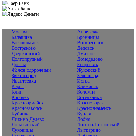
Москва
Апрелевка
Балашиха
Бронницы
Волоколамск
Воскресенск
Востряково
Дедовск
Дзержинский
Дмитров
Долгопрудный
Домодедово
Дрезна
Егорьевск
Железнодорожный
Жуковский
Звенигород
Зеленоград
Ивантеевка
Истра
Керва
Климовск
Клин
Коломна
Королёв
Котельники
Красноармейск
Красногорск
Краснозаводск
Краснознаменск
Кубинка
Купавна
Ликино-Дулево
Лобня
Лопатинский
Лосино-Петровский
Луховицы
Лыткарино
Львовский
Люберцы