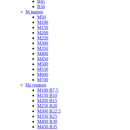
B45
B50
М марки
М50
М100
М150
М200
М250
М300
М350
М400
М450
М500
М550
М600
М700
На гравии
М100 B7,5
М150 B10
М200 B15
М250 B20
М300 B22,5
М350 B25
М400 B30
М450 B35