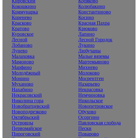
Кировский
Кобяково
Кокошкино
Колюбакино
Коммунарка
Константиново
Коренево
Косино
Красково
Красная Пахра
Кратово
Крюково
Куровское
Лапино
Лесной
Лесной Городок
Лобаново
Лукино
Лунево
Любучаны
Малаховка
Малые вяземы
Мамоново
Мартемьяново
Марфино
Михнево
Молодёжный
Молоково
Монино
Мосрентген
Муханово
Назарьево
Нахабино
Некрасовка
Некрасовский
Немчиновка
Николина гора
Никольское
Новобратцевский
Новопетровское
Новоподрезково
Обухово
Октябрьский
Осоргино
Островцы
Павловская слобода
Первомайское
Пески
Пироговский
Поварово