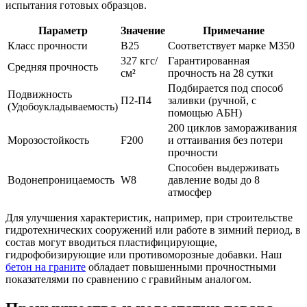
испытания готовых образцов.
Параметр
Значение
Примечание
Класс прочности
B25
Соответствует марке М350
327 кгс/
Гарантированная
Средняя прочность
см²
прочность на 28 сутки
Подбирается под способ
Подвижность
П2-П4
заливки (ручной, с
(Удобоукладываемость)
помощью АБН)
200 циклов замораживания
Морозостойкость
F200
и оттаивания без потери
прочности
Способен выдерживать
Водонепроницаемость
W8
давление воды до 8
атмосфер
Для улучшения характеристик, например, при строительстве
гидротехнических сооружений или работе в зимний период, в
состав могут вводиться пластифицирующие,
гидрофобизирующие или противоморозные добавки. Наш
бетон на граните
обладает повышенными прочностными
показателями по сравнению с гравийным аналогом.