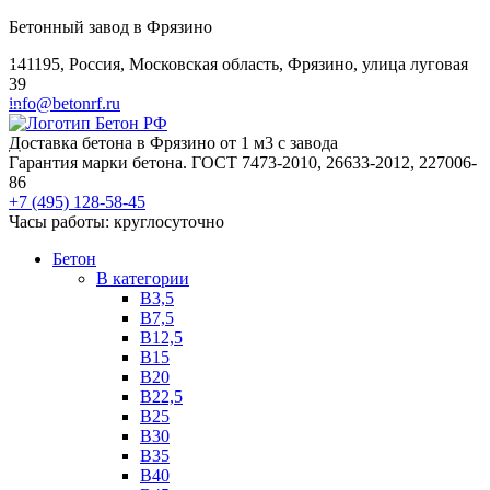
Бетонный завод в Фрязино
141195, Россия, Московская область, Фрязино, улица луговая
39
info@betonrf.ru
Доставка бетона в Фрязино от 1 м3 с завода
Гарантия марки бетона. ГОСТ 7473-2010, 26633-2012, 227006-
86
+7 (495)
128-58-45
Часы работы: круглосуточно
Бетон
B категории
B3,5
B7,5
B12,5
B15
B20
B22,5
B25
B30
B35
B40