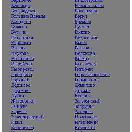
Барыбино
Белоозерский
Белоомут
Белые Столбы
Богородское
Большевик
Большие Вязёмы
Борки
Бородино
Брехово
Бузаево
Бутово
Бутынь
Быково
Ватутинки
Введенское
Вербилки
Верея
Видное
Власово
Внуково
Вороново
Восточный
Восход
Вырубово
Высоковск
Газопровод
Гигирево
Голицыно
Горки ленинские
Горки-10
Горышкино
Деденево
Демихово
Дорохово
Дружба
Дубки
Ершово
Жаворонки
Загорянский
Зайцево
Запрудня
Заречье
Захарово
Зеленоградский
Измайлово
Икша
Ильинский
Калининец
Киевский