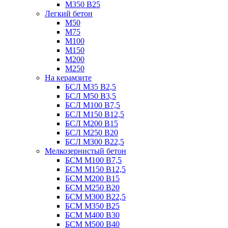
М350 В25
Легкий бетон
М50
М75
М100
М150
М200
М250
На керамзите
БСЛ М35 B2,5
БСЛ М50 В3,5
БСЛ М100 В7,5
БСЛ М150 В12,5
БСЛ М200 В15
БСЛ М250 В20
БСЛ М300 В22,5
Мелкозернистый бетон
БСМ М100 B7,5
БСМ М150 B12,5
БСМ М200 B15
БСМ М250 B20
БСМ М300 B22,5
БСМ М350 B25
БСМ М400 B30
БСМ М500 B40