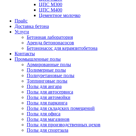
ЦПС М300
ЦПС М400
Цементное молочко
Прайс
Доставка бетона
Услуги
Бетонная лаборатория
Аренда бетононасосов
Бетононасос для керамзитобетона
Контакты
Промышленные полы
Армированные полы
Полимерные полы
Полиуретановые полы
Топпинговые полы
Полы для ангара
Полы для автосервиса
Полы для автомойки
Полы для паркинга
Полы для складских помещений
Полы для офиса
Полы для магазинов
Полы для производственных цехов
Полы для спортзала