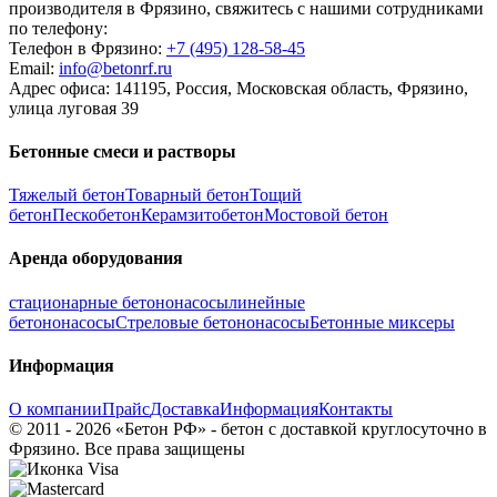
производителя в Фрязино, свяжитесь с нашими сотрудниками
по телефону:
Телефон в Фрязино:
+7 (495)
128-58-45
Email:
info@betonrf.ru
Адрес офиса: 141195, Россия, Московская область, Фрязино,
улица луговая 39
Бетонные смеси и растворы
Тяжелый бетон
Товарный бетон
Тощий
бетон
Пескобетон
Керамзитобетон
Мостовой бетон
Аренда оборудования
стационарные бетононасосы
линейные
бетононасосы
Стреловые бетононасосы
Бетонные миксеры
Информация
О компании
Прайс
Доставка
Информация
Контакты
© 2011 - 2026 «Бетон РФ» - бетон с доставкой круглосуточно в
Фрязино. Все права защищены