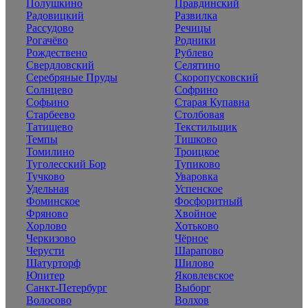
Полушкино
Правдинский
Радовицкий
Развилка
Рассудово
Речицы
Рогачёво
Родники
Рождествено
Рублево
Свердловский
Селятино
Серебряные Пруды
Скоропусковский
Солнцево
Софрино
Софьино
Старая Купавна
Старбеево
Столбовая
Татищево
Текстильщик
Темпы
Тишково
Томилино
Троицкое
Туголесский Бор
Тупиково
Тучково
Уваровка
Удельная
Успенское
Фоминское
Фосфоритный
Фряново
Хвойное
Хорлово
Хотьково
Черкизово
Чёрное
Черусти
Шарапово
Шатурторф
Шилово
Юпитер
Яковлевское
Санкт-Петербург
Выборг
Волосово
Волхов