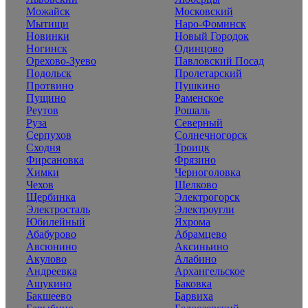
Можайск
Московский
Мытищи
Наро-Фоминск
Новинки
Новый Городок
Ногинск
Одинцово
Орехово-Зуево
Павловский Посад
Подольск
Пролетарский
Протвино
Пушкино
Пущино
Раменское
Реутов
Рошаль
Руза
Северный
Серпухов
Солнечногорск
Сходня
Троицк
Фирсановка
Фрязино
Химки
Черноголовка
Чехов
Щелково
Щербинка
Электрогорск
Электросталь
Электроугли
Юбилейный
Яхрома
Абабурово
Абрамцево
Авсюнино
Аксиньино
Акулово
Алабино
Андреевка
Архангельское
Ашукино
Баковка
Бакшеево
Барвиха