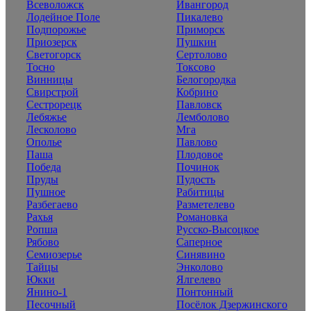
Всеволожск
Ивангород
Лодейное Поле
Пикалево
Подпорожье
Приморск
Приозерск
Пушкин
Светогорск
Сертолово
Тосно
Токсово
Винницы
Белогородка
Свирстрой
Кобрино
Сестрорецк
Павловск
Лебяжье
Лемболово
Лесколово
Мга
Ополье
Павлово
Паша
Плодовое
Победа
Починок
Пруды
Пудость
Пушное
Рабитицы
Разбегаево
Разметелево
Рахья
Романовка
Ропша
Русско-Высоцкое
Рябово
Саперное
Семиозерье
Синявино
Тайцы
Энколово
Юкки
Ялгелево
Янино-1
Понтонный
Песочный
Посёлок Дзержинского