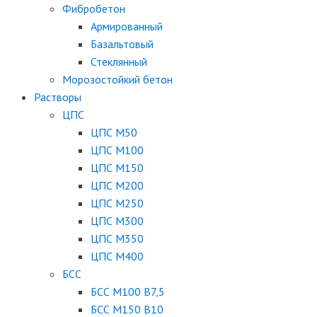
Фибробетон
Армированный
Базальтовый
Стеклянный
Морозостойкий бетон
Растворы
ЦПС
ЦПС М50
ЦПС М100
ЦПС М150
ЦПС М200
ЦПС М250
ЦПС М300
ЦПС М350
ЦПС М400
БСС
БСС М100 B7,5
БСС М150 B10