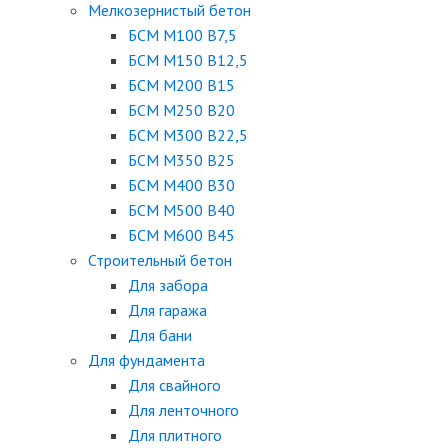
Мелкозернистый бетон
БСМ М100 B7,5
БСМ М150 B12,5
БСМ М200 B15
БСМ М250 B20
БСМ М300 B22,5
БСМ М350 B25
БСМ М400 B30
БСМ М500 B40
БСМ М600 B45
Строительный бетон
Для забора
Для гаража
Для бани
Для фундамента
Для свайного
Для ленточного
Для плитного