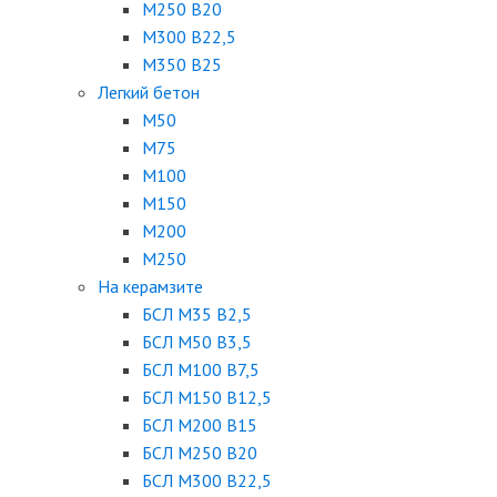
М250 В20
М300 В22,5
М350 В25
Легкий бетон
М50
М75
М100
М150
М200
М250
На керамзите
БСЛ М35 B2,5
БСЛ М50 В3,5
БСЛ М100 В7,5
БСЛ М150 В12,5
БСЛ М200 В15
БСЛ М250 В20
БСЛ М300 В22,5