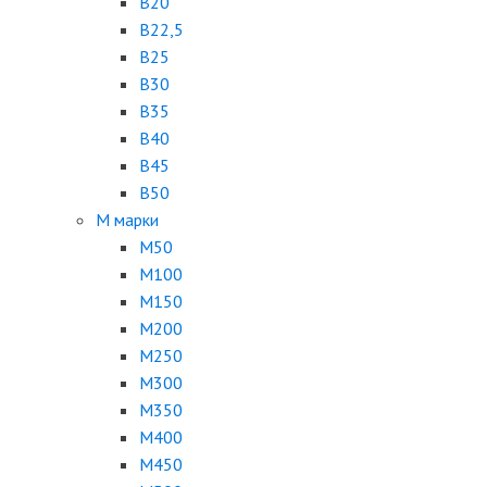
B20
B22,5
B25
B30
B35
B40
B45
B50
М марки
М50
М100
М150
М200
М250
М300
М350
М400
М450