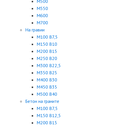
М500
М550
М600
М700
На гравии
М100 B7,5
М150 B10
М200 B15
М250 B20
М300 B22,5
М350 B25
М400 B30
М450 B35
М500 B40
Бетон на граните
М100 B7,5
М150 B12,5
М200 B15