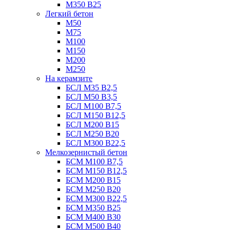
М350 В25
Легкий бетон
М50
М75
М100
М150
М200
М250
На керамзите
БСЛ М35 B2,5
БСЛ М50 В3,5
БСЛ М100 В7,5
БСЛ М150 В12,5
БСЛ М200 В15
БСЛ М250 В20
БСЛ М300 В22,5
Мелкозернистый бетон
БСМ М100 B7,5
БСМ М150 B12,5
БСМ М200 B15
БСМ М250 B20
БСМ М300 B22,5
БСМ М350 B25
БСМ М400 B30
БСМ М500 B40