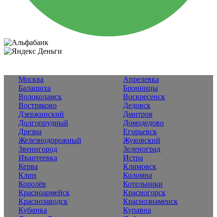
Москва
Апрелевка
Балашиха
Бронницы
Волоколамск
Воскресенск
Востряково
Дедовск
Дзержинский
Дмитров
Долгопрудный
Домодедово
Дрезна
Егорьевск
Железнодорожный
Жуковский
Звенигород
Зеленоград
Ивантеевка
Истра
Керва
Климовск
Клин
Коломна
Королёв
Котельники
Красноармейск
Красногорск
Краснозаводск
Краснознаменск
Кубинка
Купавна