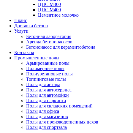
ЦПС М300
ЦПС М400
Цементное молочко
Прайс
Доставка бетона
Услуги
Бетонная лаборатория
Аренда бетононасосов
Бетононасос для керамзитобетона
Контакты
Промышленные полы
Армированные полы
Полимерные полы
Полиуретановые полы
Топпинговые полы
Полы для ангара
Полы для автосервиса
Полы для автомойки
Полы для паркинга
Полы для складских помещений
Полы для офиса
Полы для магазинов
Полы для производственных цехов
Полы для спортзала