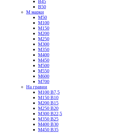
B45
B50
М марки
М50
М100
М150
М200
М250
М300
М350
М400
М450
М500
М550
М600
М700
На гравии
М100 B7,5
М150 B10
М200 B15
М250 B20
М300 B22,5
М350 B25
М400 B30
М450 B35