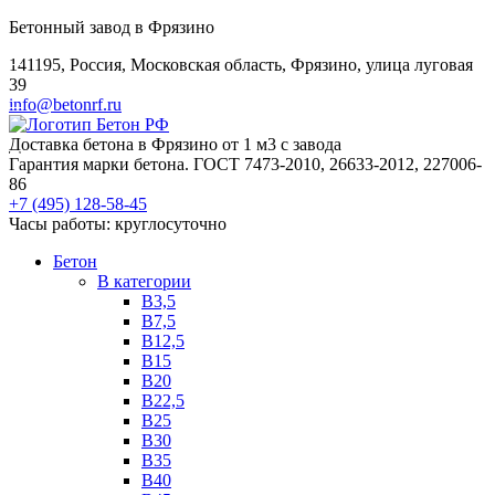
Бетонный завод в Фрязино
141195, Россия, Московская область, Фрязино, улица луговая
39
info@betonrf.ru
Доставка бетона в Фрязино от 1 м3 с завода
Гарантия марки бетона. ГОСТ 7473-2010, 26633-2012, 227006-
86
+7 (495)
128-58-45
Часы работы: круглосуточно
Бетон
B категории
B3,5
B7,5
B12,5
B15
B20
B22,5
B25
B30
B35
B40