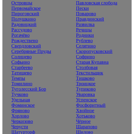
Островцы
Павловская слобода
Первомайское
Пески
Пироговский
Поварово
Полушкино
Правдинский
Радовицкий
Развилка
Рассудово
Речицы
Рогачёво
Родники
Рождествено
Рублево
Свердловский
Селятино
Серебряные Пруды
Скоропусковский
Солнцево
Софрино
Софьино
Старая Купавна
Старбеево
Столбовая
Татищево
Текстильщик
Темпы
Тишково
Томилино
Троицкое
Туголесский Бор
Тупиково
Тучково
Уваровка
Удельная
Успенское
Фоминское
Фосфоритный
Фряново
Хвойное
Хорлово
Хотьково
Черкизово
Чёрное
Черусти
Шарапово
Шатурторф
Шилово