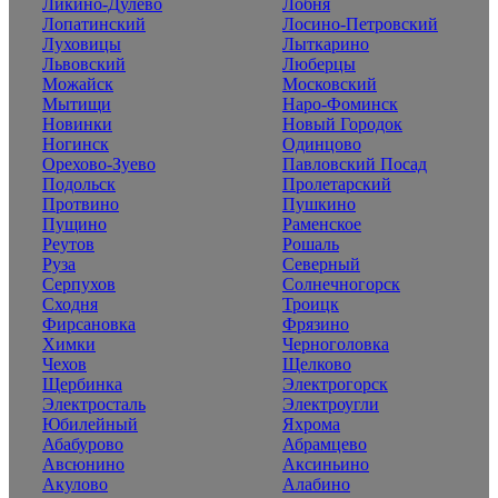
Ликино-Дулево
Лобня
Лопатинский
Лосино-Петровский
Луховицы
Лыткарино
Львовский
Люберцы
Можайск
Московский
Мытищи
Наро-Фоминск
Новинки
Новый Городок
Ногинск
Одинцово
Орехово-Зуево
Павловский Посад
Подольск
Пролетарский
Протвино
Пушкино
Пущино
Раменское
Реутов
Рошаль
Руза
Северный
Серпухов
Солнечногорск
Сходня
Троицк
Фирсановка
Фрязино
Химки
Черноголовка
Чехов
Щелково
Щербинка
Электрогорск
Электросталь
Электроугли
Юбилейный
Яхрома
Абабурово
Абрамцево
Авсюнино
Аксиньино
Акулово
Алабино