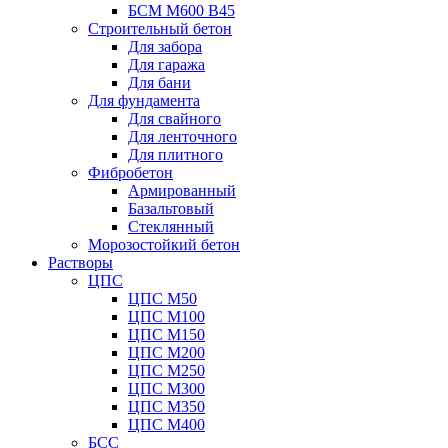
БСМ М600 B45
Строительный бетон
Для забора
Для гаража
Для бани
Для фундамента
Для свайного
Для ленточного
Для плитного
Фибробетон
Армированный
Базальтовый
Стеклянный
Морозостойкий бетон
Растворы
ЦПС
ЦПС М50
ЦПС М100
ЦПС М150
ЦПС М200
ЦПС М250
ЦПС М300
ЦПС М350
ЦПС М400
БСС