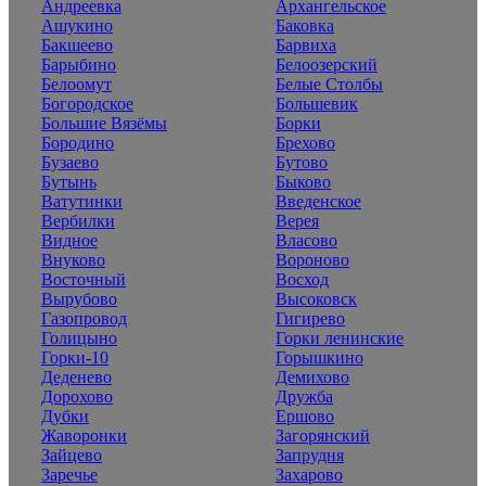
Андреевка
Архангельское
Ашукино
Баковка
Бакшеево
Барвиха
Барыбино
Белоозерский
Белоомут
Белые Столбы
Богородское
Большевик
Большие Вязёмы
Борки
Бородино
Брехово
Бузаево
Бутово
Бутынь
Быково
Ватутинки
Введенское
Вербилки
Верея
Видное
Власово
Внуково
Вороново
Восточный
Восход
Вырубово
Высоковск
Газопровод
Гигирево
Голицыно
Горки ленинские
Горки-10
Горышкино
Деденево
Демихово
Дорохово
Дружба
Дубки
Ершово
Жаворонки
Загорянский
Зайцево
Запрудня
Заречье
Захарово