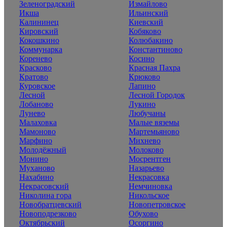
Зеленоградский
Измайлово
Икша
Ильинский
Калининец
Киевский
Кировский
Кобяково
Кокошкино
Колюбакино
Коммунарка
Константиново
Коренево
Косино
Красково
Красная Пахра
Кратово
Крюково
Куровское
Лапино
Лесной
Лесной Городок
Лобаново
Лукино
Лунево
Любучаны
Малаховка
Малые вяземы
Мамоново
Мартемьяново
Марфино
Михнево
Молодёжный
Молоково
Монино
Мосрентген
Муханово
Назарьево
Нахабино
Некрасовка
Некрасовский
Немчиновка
Николина гора
Никольское
Новобратцевский
Новопетровское
Новоподрезково
Обухово
Октябрьский
Осоргино