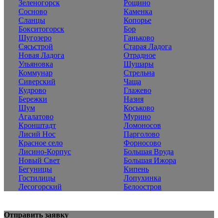
Зеленогорск
Рощино
Сосново
Каменка
Сланцы
Копорье
Бокситогорск
Бор
Шугозеро
Ганьково
Сясьстрой
Старая Ладога
Новая Ладога
Отрадное
Ульяновка
Шушары
Коммунар
Стрельна
Сиверский
Чаща
Кудрово
Глажево
Бережки
Назия
Шум
Коськово
Агалатово
Мурино
Кронштадт
Ломоносов
Лисий Нос
Парголово
Красное село
Форносово
Лисино-Корпус
Большая Вруда
Новый Свет
Большая Ижора
Бегуницы
Кипень
Гостилицы
Лопухинка
Лесогорский
Белоостров
Отправить заявку