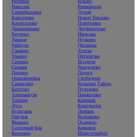
Ратница
Ильжо
Наволок
Ронковицы
Ганнибаловка
Дунай
Кавголово
Новое Токсово
Капитолово
Плинтовка
Дранишники
Дружноселье
Ратчино
Иконово
Дачное
Пулково
Райкузи
Дятлицы
Сашино
Телези
Ульино
Пятиречье
Силино
Ягодное
Скамья
Рынделево
Пионер
Ладога
Оранжерейка
Свободное
Симагино
Большие Тайцы
Кротово
Пухолово
Аропаккузи
Пикколово
Тихвин
Кириши
Луга
Кингисепп
Будогощь
Любань
Оредеж
Волошово
Вырица
Осьмино
Сосновый Бор
Кировск
Колпино
Шлиссельбург