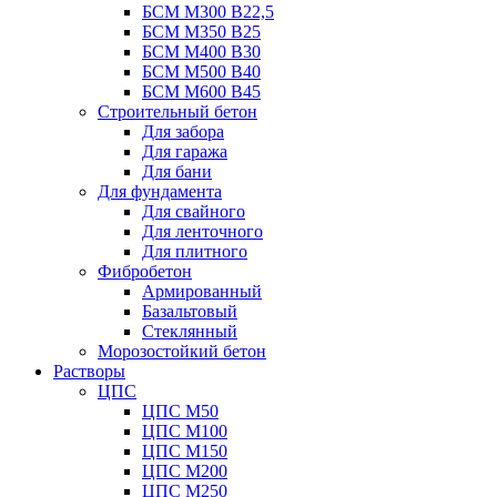
БСМ М300 B22,5
БСМ М350 B25
БСМ М400 B30
БСМ М500 B40
БСМ М600 B45
Строительный бетон
Для забора
Для гаража
Для бани
Для фундамента
Для свайного
Для ленточного
Для плитного
Фибробетон
Армированный
Базальтовый
Стеклянный
Морозостойкий бетон
Растворы
ЦПС
ЦПС М50
ЦПС М100
ЦПС М150
ЦПС М200
ЦПС М250