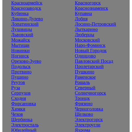
Красноармейск
Красногорск
Краснозаводск
Краснознаменск
Кубинка
Купавна
Ликино-Дулево
Лобня
Лопатинский
Лосино-Петровский
Луховицы
Лыткарино
Львовский
Люберцы
Можайск
Московский
Мытищи
Наро-Фоминск
Новинки
Новый Городок
Ногинск
Одинцово
Орехово-Зуево
Павловский Посад
Подольск
Пролетарский
Протвино
Пушкино
Пущино
Раменское
Реутов
Рошаль
Руза
Северный
Серпухов
Солнечногорск
Сходня
Троицк
Фирсановка
Фрязино
Химки
Черноголовка
Чехов
Щелково
Щербинка
Электрогорск
Электросталь
Электроугли
Юбилейный
Яхрома