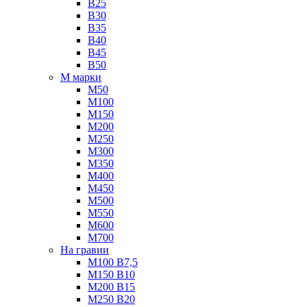
B25
B30
B35
B40
B45
B50
М марки
М50
М100
М150
М200
М250
М300
М350
М400
М450
М500
М550
М600
М700
На гравии
М100 B7,5
М150 B10
М200 B15
М250 B20