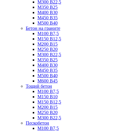
М300 B22,5
М350 B25
М400 B30
М450 B35
М500 B40
Бетон на граните
М100 B7,5
М150 B12,5
М200 B15
М250 B20
М300 B22,5
М350 B25
М400 B30
М450 B35
М500 B40
М600 B45
Тощий бетон
М100 В7,5
М150 В10
М150 В12,5
М200 В15
М250 В20
М300 В22,5
Пескобетон
М100 В7,5