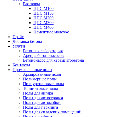
Растворы
ЦПС М100
ЦПС М150
ЦПС М200
ЦПС М300
ЦПС М400
Цементное молочко
Прайс
Доставка бетона
Услуги
Бетонная лаборатория
Аренда бетононасосов
Бетононасос для керамзитобетона
Контакты
Промышленные полы
Армированные полы
Полимерные полы
Полиуретановые полы
Топпинговые полы
Полы для ангара
Полы для автосервиса
Полы для автомойки
Полы для паркинга
Полы для складских помещений
Полы для офиса