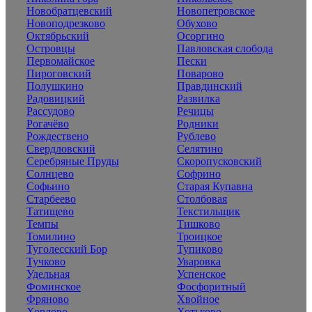
Новобратцевский
Новопетровское
Новоподрезково
Обухово
Октябрьский
Осоргино
Островцы
Павловская слобода
Первомайское
Пески
Пироговский
Поварово
Полушкино
Правдинский
Радовицкий
Развилка
Рассудово
Речицы
Рогачёво
Родники
Рождествено
Рублево
Свердловский
Селятино
Серебряные Пруды
Скоропусковский
Солнцево
Софрино
Софьино
Старая Купавна
Старбеево
Столбовая
Татищево
Текстильщик
Темпы
Тишково
Томилино
Троицкое
Туголесский Бор
Тупиково
Тучково
Уваровка
Удельная
Успенское
Фоминское
Фосфоритный
Фряново
Хвойное
Хорлово
Хотьково