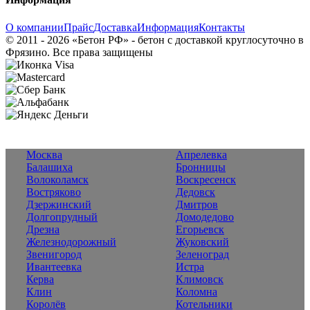
О компании
Прайс
Доставка
Информация
Контакты
© 2011 - 2026 «Бетон РФ» - бетон с доставкой круглосуточно в
Фрязино. Все права защищены
Москва
Апрелевка
Балашиха
Бронницы
Волоколамск
Воскресенск
Востряково
Дедовск
Дзержинский
Дмитров
Долгопрудный
Домодедово
Дрезна
Егорьевск
Железнодорожный
Жуковский
Звенигород
Зеленоград
Ивантеевка
Истра
Керва
Климовск
Клин
Коломна
Королёв
Котельники