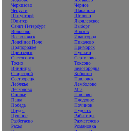
Черкизово
Чёрное
Черусти
Шарапово
Шатурторф
Шилово
Юпитер
Яковлевское
Санкт-Петербург
Выборг
Волосово
Волхов
Всеволожск
Ивангород
Лодейное Поле
Пикалево
Подпорожье
Приморск
Приозерск
Пушкин
Светогорск
Сертолово
Тосно
Токсово
Винницы
Белогородка
Свирстрой
Кобрино
Сестрорецк
Павловск
Лебяжье
Лемболово
Лесколово
Мга
Ополье
Павлово
Паша
Плодовое
Победа
Починок
Пруды
Пудость
Пушное
Рабитицы
Разбегаево
Разметелево
Рахья
Романовка