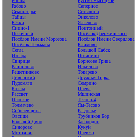
Ропша
Русско-Высоцкое
Рябово
Саперное
Семиозерье
Синявино
Тайцы
Энколово
Юкки
Ялгелево
Янино-1
Понтонный
Песочный
Посёлок Дзержинского
Посёлок Имени Морозова
Посёлок Имени Свердлова
Посёлок Тельмана
Климово
Сегла
Большой Сабск
Извара
Потанино
Свирица
Борисова Грива
Рапполово
Ильичево
Решетниково
Токарево
Дивенский
Дружная Горка
Пудомяги
Семрино
Котлы
Пчева
Рассвет
Мшинская
Плоское
Тесово-4
Толмачево
Ям-Тесово
Соболевщина
Раздолье
Овсище
Трубников Бор
Большой Двор
Заголодно
Сидорово
Кукуй
Мотохово
Пчевжа