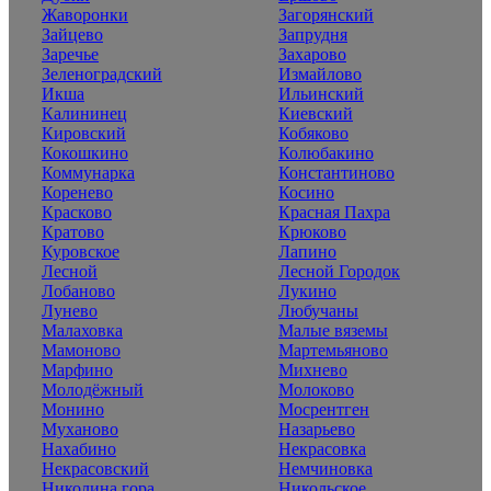
Жаворонки
Загорянский
Зайцево
Запрудня
Заречье
Захарово
Зеленоградский
Измайлово
Икша
Ильинский
Калининец
Киевский
Кировский
Кобяково
Кокошкино
Колюбакино
Коммунарка
Константиново
Коренево
Косино
Красково
Красная Пахра
Кратово
Крюково
Куровское
Лапино
Лесной
Лесной Городок
Лобаново
Лукино
Лунево
Любучаны
Малаховка
Малые вяземы
Мамоново
Мартемьяново
Марфино
Михнево
Молодёжный
Молоково
Монино
Мосрентген
Муханово
Назарьево
Нахабино
Некрасовка
Некрасовский
Немчиновка
Николина гора
Никольское