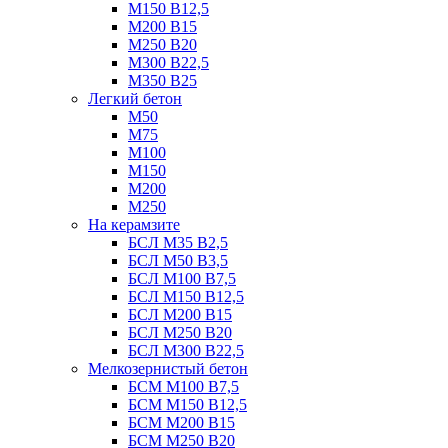
М150 В12,5
М200 В15
М250 В20
М300 В22,5
М350 В25
Легкий бетон
М50
М75
М100
М150
М200
М250
На керамзите
БСЛ М35 B2,5
БСЛ М50 В3,5
БСЛ М100 В7,5
БСЛ М150 В12,5
БСЛ М200 В15
БСЛ М250 В20
БСЛ М300 В22,5
Мелкозернистый бетон
БСМ М100 B7,5
БСМ М150 B12,5
БСМ М200 B15
БСМ М250 B20