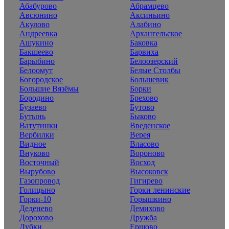
Абабурово
Абрамцево
Авсюнино
Аксиньино
Акулово
Алабино
Андреевка
Архангельское
Ашукино
Баковка
Бакшеево
Барвиха
Барыбино
Белоозерский
Белоомут
Белые Столбы
Богородское
Большевик
Большие Вязёмы
Борки
Бородино
Брехово
Бузаево
Бутово
Бутынь
Быково
Ватутинки
Введенское
Вербилки
Верея
Видное
Власово
Внуково
Вороново
Восточный
Восход
Вырубово
Высоковск
Газопровод
Гигирево
Голицыно
Горки ленинские
Горки-10
Горышкино
Деденево
Демихово
Дорохово
Дружба
Дубки
Ершово