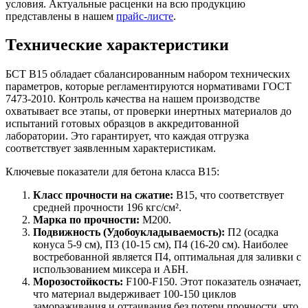
условия. Актуальные расценки на всю продукцию
представлены в нашем
прайс-листе
.
Технические характеристики
БСТ B15 обладает сбалансированным набором технических
параметров, которые регламентируются нормативами ГОСТ
7473-2010. Контроль качества на нашем производстве
охватывает все этапы, от проверки инертных материалов до
испытаний готовых образцов в аккредитованной
лаборатории. Это гарантирует, что каждая отгрузка
соответствует заявленным характеристикам.
Ключевые показатели для бетона класса B15:
Класс прочности на сжатие:
B15, что соответствует
средней прочности 196 кгс/см².
Марка по прочности:
М200.
Подвижность (Удобоукладываемость):
П2 (осадка
конуса 5-9 см), П3 (10-15 см), П4 (16-20 см). Наиболее
востребованной является П4, оптимальная для заливки с
использованием миксера и АБН.
Морозостойкость:
F100-F150. Этот показатель означает,
что материал выдерживает 100-150 циклов
замораживания и оттаивания без потери прочности, что