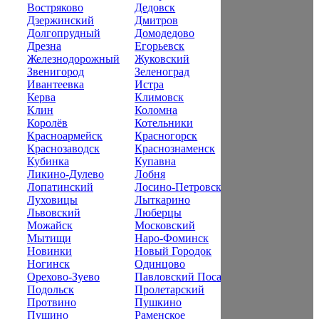
Востряково
Дедовск
Дзержинский
Дмитров
Долгопрудный
Домодедово
Дрезна
Егорьевск
Железнодорожный
Жуковский
Звенигород
Зеленоград
Ивантеевка
Истра
Керва
Климовск
Клин
Коломна
Королёв
Котельники
Красноармейск
Красногорск
Краснозаводск
Краснознаменск
Кубинка
Купавна
Ликино-Дулево
Лобня
Лопатинский
Лосино-Петровский
Луховицы
Лыткарино
Львовский
Люберцы
Можайск
Московский
Мытищи
Наро-Фоминск
Новинки
Новый Городок
Ногинск
Одинцово
Орехово-Зуево
Павловский Посад
Подольск
Пролетарский
Протвино
Пушкино
Пущино
Раменское