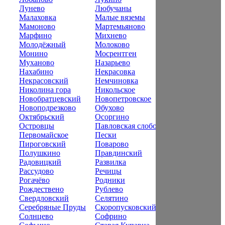
Лунево
Любучаны
Малаховка
Малые вяземы
Мамоново
Мартемьяново
Марфино
Михнево
Молодёжный
Молоково
Монино
Мосрентген
Муханово
Назарьево
Нахабино
Некрасовка
Некрасовский
Немчиновка
Николина гора
Никольское
Новобратцевский
Новопетровское
Новоподрезково
Обухово
Октябрьский
Осоргино
Островцы
Павловская слобода
Первомайское
Пески
Пироговский
Поварово
Полушкино
Правдинский
Радовицкий
Развилка
Рассудово
Речицы
Рогачёво
Родники
Рождествено
Рублево
Свердловский
Селятино
Серебряные Пруды
Скоропусковский
Солнцево
Софрино