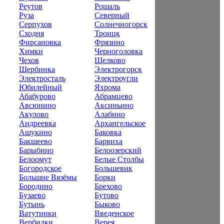
Реутов
Рошаль
Руза
Северный
Серпухов
Солнечногорск
Сходня
Троицк
Фирсановка
Фрязино
Химки
Черноголовка
Чехов
Щелково
Щербинка
Электрогорск
Электросталь
Электроугли
Юбилейный
Яхрома
Абабурово
Абрамцево
Авсюнино
Аксиньино
Акулово
Алабино
Андреевка
Архангельское
Ашукино
Баковка
Бакшеево
Барвиха
Барыбино
Белоозерский
Белоомут
Белые Столбы
Богородское
Большевик
Большие Вязёмы
Борки
Бородино
Брехово
Бузаево
Бутово
Бутынь
Быково
Ватутинки
Введенское
Вербилки
Верея