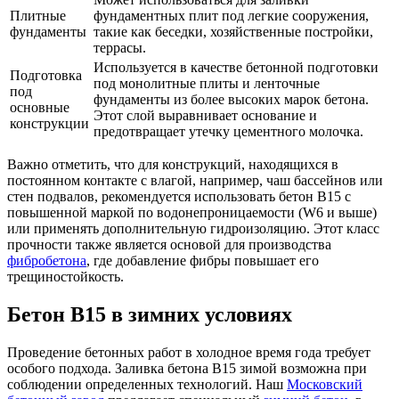
Плитные
фундаментных плит под легкие сооружения,
фундаменты
такие как беседки, хозяйственные постройки,
террасы.
Используется в качестве бетонной подготовки
Подготовка
под монолитные плиты и ленточные
под
фундаменты из более высоких марок бетона.
основные
Этот слой выравнивает основание и
конструкции
предотвращает утечку цементного молочка.
Важно отметить, что для конструкций, находящихся в
постоянном контакте с влагой, например, чаш бассейнов или
стен подвалов, рекомендуется использовать бетон B15 с
повышенной маркой по водонепроницаемости (W6 и выше)
или применять дополнительную гидроизоляцию. Этот класс
прочности также является основой для производства
фибробетона
, где добавление фибры повышает его
трещиностойкость.
Бетон B15 в зимних условиях
Проведение бетонных работ в холодное время года требует
особого подхода. Заливка бетона B15 зимой возможна при
соблюдении определенных технологий. Наш
Московский