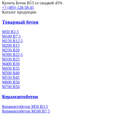
Купить
Бетон B15
со скидкой 45%
+7 (495)
128-58-45
Каталог продукции
Товарный бетон
М50 В3,5
М100 В7,5
М150 В12,5
М200 В15
М250 В20
М300 В22,5
М350 В25
М400 В30
М450 В35
М500 В40
М550 В45
М600 В50
М700 В50
Керамзитобетон
Керамзитобетон М50 В3,5
Керамзитобетон М100 В7,5