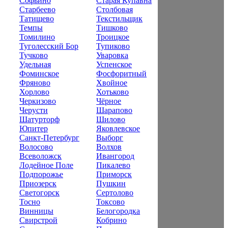
Софьино
Старая Купавна
Старбеево
Столбовая
Татищево
Текстильщик
Темпы
Тишково
Томилино
Троицкое
Туголесский Бор
Тупиково
Тучково
Уваровка
Удельная
Успенское
Фоминское
Фосфоритный
Фряново
Хвойное
Хорлово
Хотьково
Черкизово
Чёрное
Черусти
Шарапово
Шатурторф
Шилово
Юпитер
Яковлевское
Санкт-Петербург
Выборг
Волосово
Волхов
Всеволожск
Ивангород
Лодейное Поле
Пикалево
Подпорожье
Приморск
Приозерск
Пушкин
Светогорск
Сертолово
Тосно
Токсово
Винницы
Белогородка
Свирстрой
Кобрино