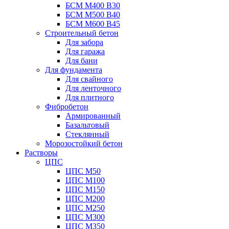
БСМ М400 B30
БСМ М500 B40
БСМ М600 B45
Строительный бетон
Для забора
Для гаража
Для бани
Для фундамента
Для свайного
Для ленточного
Для плитного
Фибробетон
Армированный
Базальтовый
Стеклянный
Морозостойкий бетон
Растворы
ЦПС
ЦПС М50
ЦПС М100
ЦПС М150
ЦПС М200
ЦПС М250
ЦПС М300
ЦПС М350