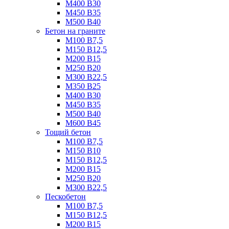
М400 B30
М450 B35
М500 B40
Бетон на граните
М100 B7,5
М150 B12,5
М200 B15
М250 B20
М300 B22,5
М350 B25
М400 B30
М450 B35
М500 B40
М600 B45
Тощий бетон
М100 В7,5
М150 В10
М150 В12,5
М200 В15
М250 В20
М300 В22,5
Пескобетон
М100 В7,5
М150 В12,5
М200 В15