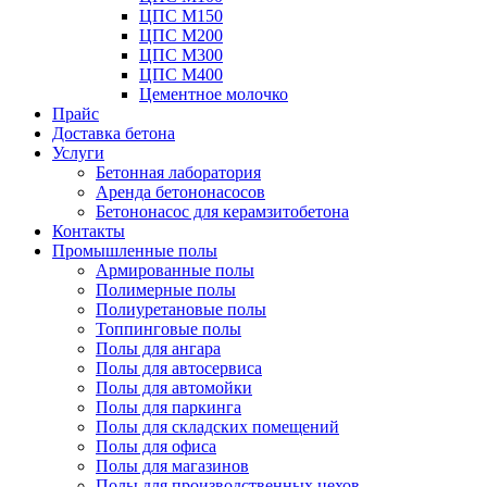
ЦПС М150
ЦПС М200
ЦПС М300
ЦПС М400
Цементное молочко
Прайс
Доставка бетона
Услуги
Бетонная лаборатория
Аренда бетононасосов
Бетононасос для керамзитобетона
Контакты
Промышленные полы
Армированные полы
Полимерные полы
Полиуретановые полы
Топпинговые полы
Полы для ангара
Полы для автосервиса
Полы для автомойки
Полы для паркинга
Полы для складских помещений
Полы для офиса
Полы для магазинов
Полы для производственных цехов