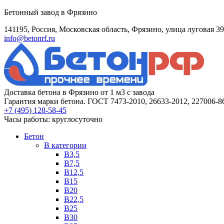
Бетонный завод в Фрязино
141195, Россия, Московская область, Фрязино, улица луговая 39
info@betonrf.ru
Доставка бетона в Фрязино от 1 м3 с завода
Гарантия марки бетона. ГОСТ 7473-2010, 26633-2012, 227006-8
+7 (495)
128-58-45
Часы работы: круглосуточно
Бетон
B категории
B3,5
B7,5
B12,5
B15
B20
B22,5
B25
B30