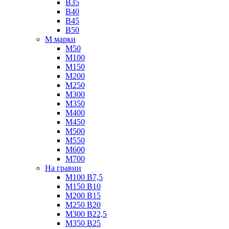
B35
B40
B45
B50
М марки
М50
М100
М150
М200
М250
М300
М350
М400
М450
М500
М550
М600
М700
На гравии
М100 B7,5
М150 B10
М200 B15
М250 B20
М300 B22,5
М350 B25