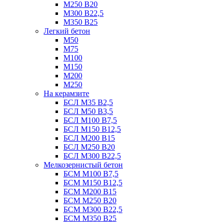
М250 В20
М300 В22,5
М350 В25
Легкий бетон
М50
М75
М100
М150
М200
М250
На керамзите
БСЛ М35 B2,5
БСЛ М50 В3,5
БСЛ М100 В7,5
БСЛ М150 В12,5
БСЛ М200 В15
БСЛ М250 В20
БСЛ М300 В22,5
Мелкозернистый бетон
БСМ М100 B7,5
БСМ М150 B12,5
БСМ М200 B15
БСМ М250 B20
БСМ М300 B22,5
БСМ М350 B25