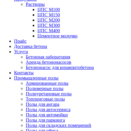
Растворы
ЦПС М100
ЦПС М150
ЦПС М200
ЦПС М300
ЦПС М400
Цементное молочко
Прайс
Доставка бетона
Услуги
Бетонная лаборатория
Аренда бетононасосов
Бетононасос для керамзитобетона
Контакты
Промышленные полы
Армированные полы
Полимерные полы
Полиуретановые полы
Топпинговые полы
Полы для ангара
Полы для автосервиса
Полы для автомойки
Полы для паркинга
Полы для складских помещений
Полы для офиса