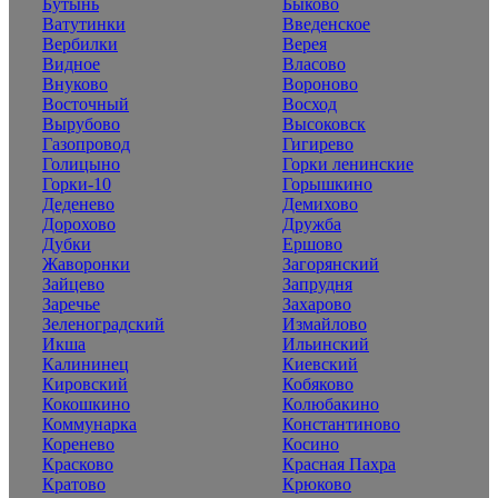
Бутынь
Быково
Ватутинки
Введенское
Вербилки
Верея
Видное
Власово
Внуково
Вороново
Восточный
Восход
Вырубово
Высоковск
Газопровод
Гигирево
Голицыно
Горки ленинские
Горки-10
Горышкино
Деденево
Демихово
Дорохово
Дружба
Дубки
Ершово
Жаворонки
Загорянский
Зайцево
Запрудня
Заречье
Захарово
Зеленоградский
Измайлово
Икша
Ильинский
Калининец
Киевский
Кировский
Кобяково
Кокошкино
Колюбакино
Коммунарка
Константиново
Коренево
Косино
Красково
Красная Пахра
Кратово
Крюково