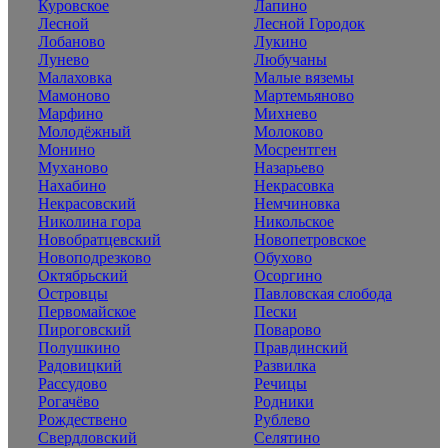
Куровское
Лапино
Лесной
Лесной Городок
Лобаново
Лукино
Лунево
Любучаны
Малаховка
Малые вяземы
Мамоново
Мартемьяново
Марфино
Михнево
Молодёжный
Молоково
Монино
Мосрентген
Муханово
Назарьево
Нахабино
Некрасовка
Некрасовский
Немчиновка
Николина гора
Никольское
Новобратцевский
Новопетровское
Новоподрезково
Обухово
Октябрьский
Осоргино
Островцы
Павловская слобода
Первомайское
Пески
Пироговский
Поварово
Полушкино
Правдинский
Радовицкий
Развилка
Рассудово
Речицы
Рогачёво
Родники
Рождествено
Рублево
Свердловский
Селятино