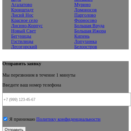
Агалатово
Мурино
Кронштадт
Ломоносов
Лисий Нос
Парголово
Красное село
Форносово
Лисино-Корпус
Большая Вруда
Новый Свет
Большая Ижора
Бегуницы
Кипень
Гостилицы
Лопухинка
Лесогорский
Белоостров
Отправить заявку
Мы перезвоним в течение 1 минуты
Введите ваш номер телефона
Я принимаю
Политику конфиденциальности