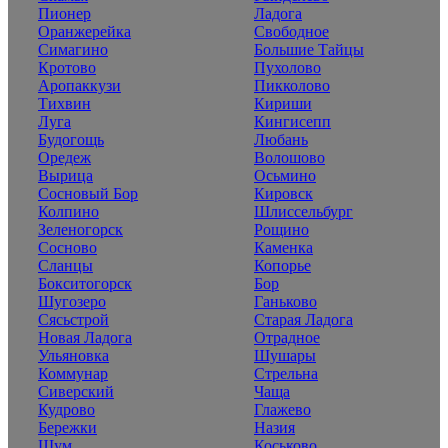
Пионер
Ладога
Оранжерейка
Свободное
Симагино
Большие Тайцы
Кротово
Пухолово
Аропаккузи
Пикколово
Тихвин
Кириши
Луга
Кингисепп
Будогощь
Любань
Оредеж
Волошово
Вырица
Осьмино
Сосновый Бор
Кировск
Колпино
Шлиссельбург
Зеленогорск
Рощино
Сосново
Каменка
Сланцы
Копорье
Бокситогорск
Бор
Шугозеро
Ганьково
Сясьстрой
Старая Ладога
Новая Ладога
Отрадное
Ульяновка
Шушары
Коммунар
Стрельна
Сиверский
Чаща
Кудрово
Глажево
Бережки
Назия
Шум
Коськово