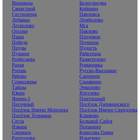
Винницы
Белогородка
Свирстрой
Кобрино
Сестрорецк
Павловск
Лебяжье
Лемболово
Лесколово
Мга
Ополье
Павлово
Паша
Плодовое
Победа
Починок
Пруды
Пудость
Пушное
Рабитицы
Разбегаево
Разметелево
Рахья
Романовка
Ропша
Русско-Высоцкое
Рябово
Саперное
Семиозерье
Синявино
Тайцы
Энколово
Юкки
Ялгелево
Янино-1
Понтонный
Песочный
Посёлок Дзержинского
Посёлок Имени Морозова
Посёлок Имени Свердлова
Посёлок Тельмана
Климово
Сегла
Большой Сабск
Извара
Потанино
Свирица
Борисова Грива
Рапполово
Ильичево