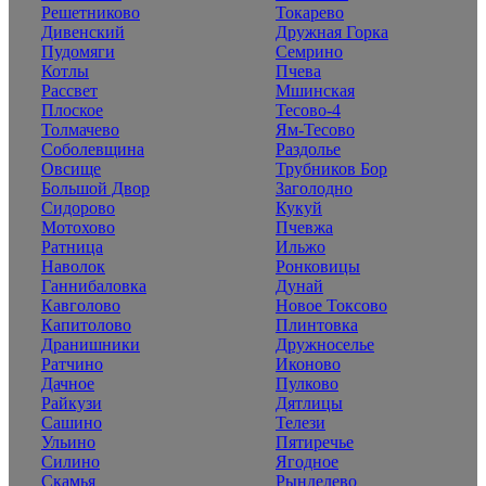
Решетниково
Токарево
Дивенский
Дружная Горка
Пудомяги
Семрино
Котлы
Пчева
Рассвет
Мшинская
Плоское
Тесово-4
Толмачево
Ям-Тесово
Соболевщина
Раздолье
Овсище
Трубников Бор
Большой Двор
Заголодно
Сидорово
Кукуй
Мотохово
Пчевжа
Ратница
Ильжо
Наволок
Ронковицы
Ганнибаловка
Дунай
Кавголово
Новое Токсово
Капитолово
Плинтовка
Дранишники
Дружноселье
Ратчино
Иконово
Дачное
Пулково
Райкузи
Дятлицы
Сашино
Телези
Ульино
Пятиречье
Силино
Ягодное
Скамья
Рынделево