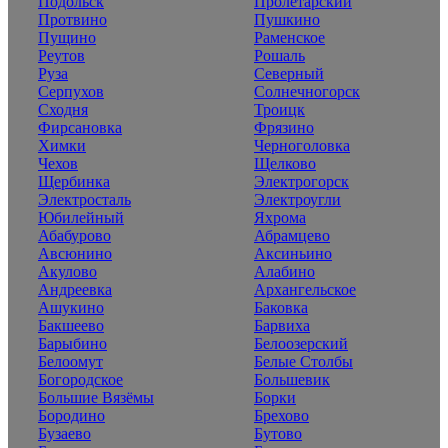
Подольск
Пролетарский
Протвино
Пушкино
Пущино
Раменское
Реутов
Рошаль
Руза
Северный
Серпухов
Солнечногорск
Сходня
Троицк
Фирсановка
Фрязино
Химки
Черноголовка
Чехов
Щелково
Щербинка
Электрогорск
Электросталь
Электроугли
Юбилейный
Яхрома
Абабурово
Абрамцево
Авсюнино
Аксиньино
Акулово
Алабино
Андреевка
Архангельское
Ашукино
Баковка
Бакшеево
Барвиха
Барыбино
Белоозерский
Белоомут
Белые Столбы
Богородское
Большевик
Большие Вязёмы
Борки
Бородино
Брехово
Бузаево
Бутово