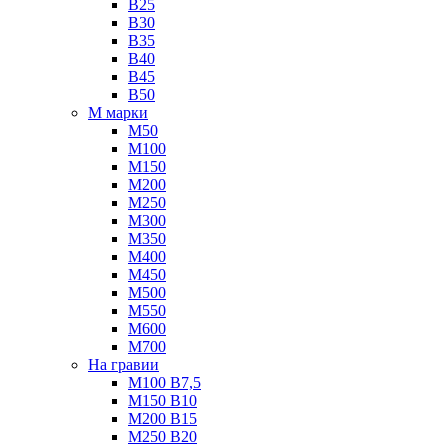
B25
B30
B35
B40
B45
B50
М марки
М50
М100
М150
М200
М250
М300
М350
М400
М450
М500
М550
М600
М700
На гравии
М100 B7,5
М150 B10
М200 B15
М250 B20