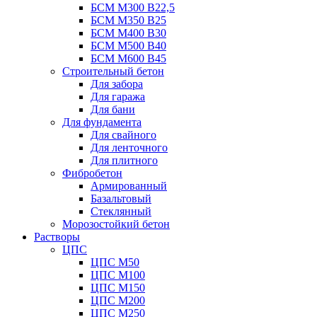
БСМ М300 B22,5
БСМ М350 B25
БСМ М400 B30
БСМ М500 B40
БСМ М600 B45
Строительный бетон
Для забора
Для гаража
Для бани
Для фундамента
Для свайного
Для ленточного
Для плитного
Фибробетон
Армированный
Базальтовый
Стеклянный
Морозостойкий бетон
Растворы
ЦПС
ЦПС М50
ЦПС М100
ЦПС М150
ЦПС М200
ЦПС М250