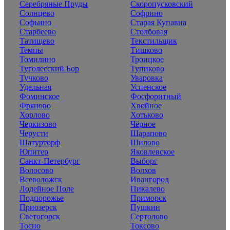
Серебряные Пруды
Скоропусковский
Солнцево
Софрино
Софьино
Старая Купавна
Старбеево
Столбовая
Татищево
Текстильщик
Темпы
Тишково
Томилино
Троицкое
Туголесский Бор
Тупиково
Тучково
Уваровка
Удельная
Успенское
Фоминское
Фосфоритный
Фряново
Хвойное
Хорлово
Хотьково
Черкизово
Чёрное
Черусти
Шарапово
Шатурторф
Шилово
Юпитер
Яковлевское
Санкт-Петербург
Выборг
Волосово
Волхов
Всеволожск
Ивангород
Лодейное Поле
Пикалево
Подпорожье
Приморск
Приозерск
Пушкин
Светогорск
Сертолово
Тосно
Токсово