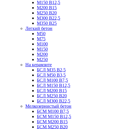
М150 В12,5
М200 В15
М250 В20
М300 В22,5
М350 В25
Легкий бетон
М50
М75
М100
М150
М200
М250
На керамзите
БСЛ М35 B2,5
БСЛ М50 В3,5
БСЛ М100 В7,5
БСЛ М150 В12,5
БСЛ М200 В15
БСЛ М250 В20
БСЛ М300 В22,5
Мелкозернистый бетон
БСМ М100 B7,5
БСМ М150 B12,5
БСМ М200 B15
БСМ М250 B20