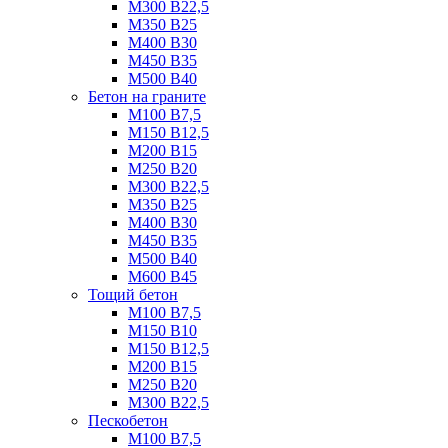
М300 B22,5
М350 B25
М400 B30
М450 B35
М500 B40
Бетон на граните
М100 B7,5
М150 B12,5
М200 B15
М250 B20
М300 B22,5
М350 B25
М400 B30
М450 B35
М500 B40
М600 B45
Тощий бетон
М100 В7,5
М150 В10
М150 В12,5
М200 В15
М250 В20
М300 В22,5
Пескобетон
М100 В7,5