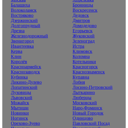
Балашиха
Бронницы
Волоколамск
Воскресенск
Востряково
Дедовск
Дзержинский
Дмитров
Долгопрудный
Домодедово
Дрезна
Егорьевск
Железнодорожный
Жуковский
Звенигород
Зеленоград
Ивантеевка
Истра
Керва
Климовск
Клин
Коломна
Королёв
Котельники
Красноармейск
Красногорск
Краснозаводск
Краснознаменск
Кубинка
Купавна
Ликино-Дулево
Лобня
Лопатинский
Лосино-Петровский
Луховицы
Лыткарино
Львовский
Люберцы
Можайск
Московский
Мытищи
Наро-Фоминск
Новинки
Новый Городок
Ногинск
Одинцово
Орехово-Зуево
Павловский Посад