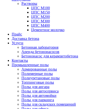
Растворы
ЦПС М100
ЦПС М150
ЦПС М200
ЦПС М300
ЦПС М400
Цементное молочко
Прайс
Доставка бетона
Услуги
Бетонная лаборатория
Аренда бетононасосов
Бетононасос для керамзитобетона
Контакты
Промышленные полы
Армированные полы
Полимерные полы
Полиуретановые полы
Топпинговые полы
Полы для ангара
Полы для автосервиса
Полы для автомойки
Полы для паркинга
Полы для складских помещений
Полы для офиса