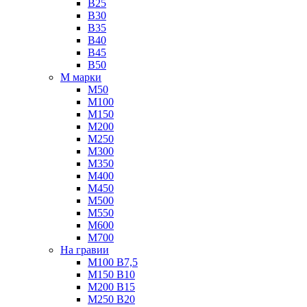
B25
B30
B35
B40
B45
B50
М марки
М50
М100
М150
М200
М250
М300
М350
М400
М450
М500
М550
М600
М700
На гравии
М100 B7,5
М150 B10
М200 B15
М250 B20