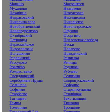
Монино
Мосрентген
Муханово
Назарьево
Нахабино
Некрасовка
Некрасовский
Немчиновка
Николина гора
Никольское
Новобратцевский
Новопетровское
Новоподрезково
Обухово
Октябрьский
Осоргино
Островцы
Павловская слобода
Первомайское
Пески
Пироговский
Поварово
Полушкино
Правдинский
Радовицкий
Развилка
Рассудово
Речицы
Рогачёво
Родники
Рождествено
Рублево
Свердловский
Селятино
Серебряные Пруды
Скоропусковский
Солнцево
Софрино
Софьино
Старая Купавна
Старбеево
Столбовая
Татищево
Текстильщик
Темпы
Тишково
Томилино
Троицкое
Туголесский Бор
Тупиково