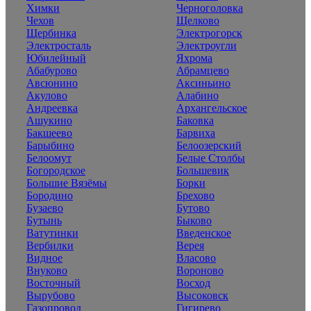
Химки
Черноголовка
Чехов
Щелково
Щербинка
Электрогорск
Электросталь
Электроугли
Юбилейный
Яхрома
Абабурово
Абрамцево
Авсюнино
Аксиньино
Акулово
Алабино
Андреевка
Архангельское
Ашукино
Баковка
Бакшеево
Барвиха
Барыбино
Белоозерский
Белоомут
Белые Столбы
Богородское
Большевик
Большие Вязёмы
Борки
Бородино
Брехово
Бузаево
Бутово
Бутынь
Быково
Ватутинки
Введенское
Вербилки
Верея
Видное
Власово
Внуково
Вороново
Восточный
Восход
Вырубово
Высоковск
Газопровод
Гигирево