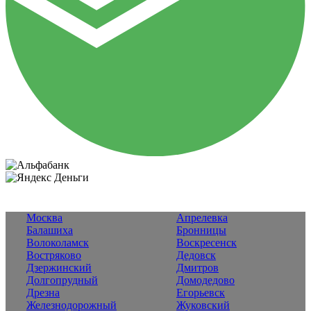
Москва
Апрелевка
Балашиха
Бронницы
Волоколамск
Воскресенск
Востряково
Дедовск
Дзержинский
Дмитров
Долгопрудный
Домодедово
Дрезна
Егорьевск
Железнодорожный
Жуковский