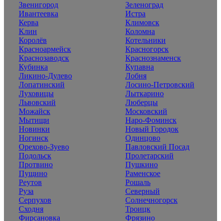
Звенигород
Зеленоград
Ивантеевка
Истра
Керва
Климовск
Клин
Коломна
Королёв
Котельники
Красноармейск
Красногорск
Краснозаводск
Краснознаменск
Кубинка
Купавна
Ликино-Дулево
Лобня
Лопатинский
Лосино-Петровский
Луховицы
Лыткарино
Львовский
Люберцы
Можайск
Московский
Мытищи
Наро-Фоминск
Новинки
Новый Городок
Ногинск
Одинцово
Орехово-Зуево
Павловский Посад
Подольск
Пролетарский
Протвино
Пушкино
Пущино
Раменское
Реутов
Рошаль
Руза
Северный
Серпухов
Солнечногорск
Сходня
Троицк
Фирсановка
Фрязино