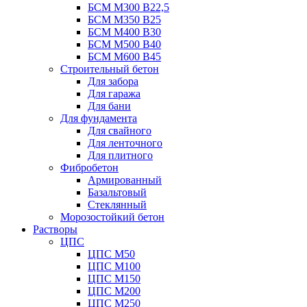
БСМ М300 B22,5
БСМ М350 B25
БСМ М400 B30
БСМ М500 B40
БСМ М600 B45
Строительный бетон
Для забора
Для гаража
Для бани
Для фундамента
Для свайного
Для ленточного
Для плитного
Фибробетон
Армированный
Базальтовый
Стеклянный
Морозостойкий бетон
Растворы
ЦПС
ЦПС М50
ЦПС М100
ЦПС М150
ЦПС М200
ЦПС М250