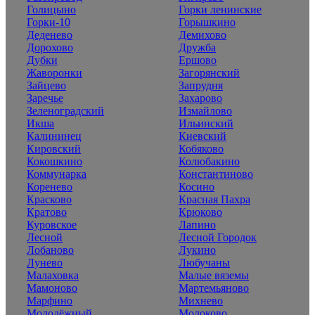
Голицыно
Горки ленинские
Горки-10
Горышкино
Деденево
Демихово
Дорохово
Дружба
Дубки
Ершово
Жаворонки
Загорянский
Зайцево
Запрудня
Заречье
Захарово
Зеленоградский
Измайлово
Икша
Ильинский
Калининец
Киевский
Кировский
Кобяково
Кокошкино
Колюбакино
Коммунарка
Константиново
Коренево
Косино
Красково
Красная Пахра
Кратово
Крюково
Куровское
Лапино
Лесной
Лесной Городок
Лобаново
Лукино
Лунево
Любучаны
Малаховка
Малые вяземы
Мамоново
Мартемьяново
Марфино
Михнево
Молодёжный
Молоково