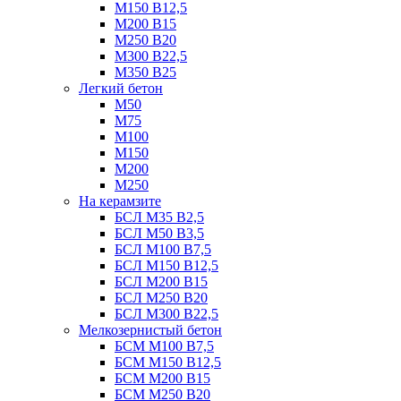
М150 В12,5
М200 В15
М250 В20
М300 В22,5
М350 В25
Легкий бетон
М50
М75
М100
М150
М200
М250
На керамзите
БСЛ М35 B2,5
БСЛ М50 В3,5
БСЛ М100 В7,5
БСЛ М150 В12,5
БСЛ М200 В15
БСЛ М250 В20
БСЛ М300 В22,5
Мелкозернистый бетон
БСМ М100 B7,5
БСМ М150 B12,5
БСМ М200 B15
БСМ М250 B20