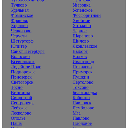
Тучково
Уваровка
Удельная
Успенское
Фоминское
Фосфоритный
Фряново
Хвойное
Хорлово
Хотьково
Черкизово
Чёрное
Черусти
Шарапово
Шатурторф
Шилово
Юпитер
Яковлевское
Санкт-Петербург
Выборг
Волосово
Волхов
Всеволожск
Ивангород
Лодейное Поле
Пикалево
Подпорожье
Приморск
Приозерск
Пушкин
Светогорск
Сертолово
Тосно
Токсово
Винницы
Белогородка
Свирстрой
Кобрино
Сестрорецк
Павловск
Лебяжье
Лемболово
Лесколово
Мга
Ополье
Павлово
Паша
Плодовое