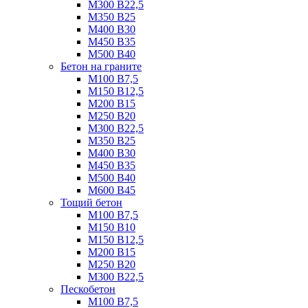
М300 B22,5
М350 B25
М400 B30
М450 B35
М500 B40
Бетон на граните
М100 B7,5
М150 B12,5
М200 B15
М250 B20
М300 B22,5
М350 B25
М400 B30
М450 B35
М500 B40
М600 B45
Тощий бетон
М100 В7,5
М150 В10
М150 В12,5
М200 В15
М250 В20
М300 В22,5
Пескобетон
М100 В7,5